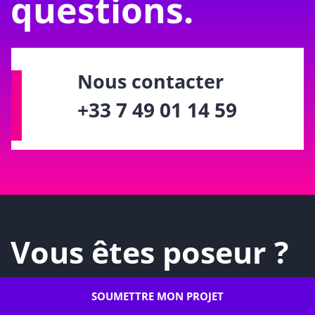
questions.
Nous contacter
+33 7 49 01 14 59
Vous êtes poseur ?
N’hésitez pas à vous référencer afin
SOUMETTRE MON PROJET
de soumettre vos