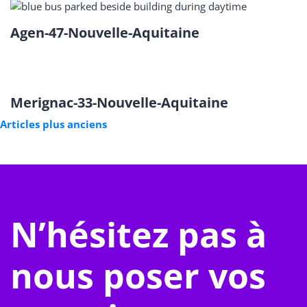
Agen-47-Nouvelle-Aquitaine
Merignac-33-Nouvelle-Aquitaine
Navigation
Articles plus anciens
des
articles
N’hésitez pas à
nous poser vos