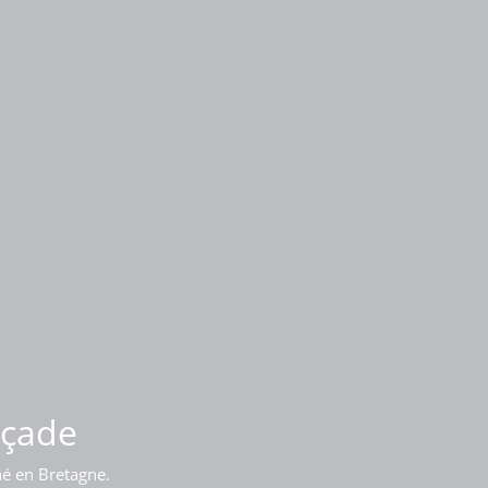
iment
açade
né en Bretagne.