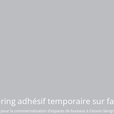
 d'enseigne lumineuse sur bât
ring adhésif temporaire sur f
 pour la commercialisation d'espaces de bureaux à Cesson-Sévig
Pose d'une enseigne sur l'acrotère d'un bâtiment à Bordeaux