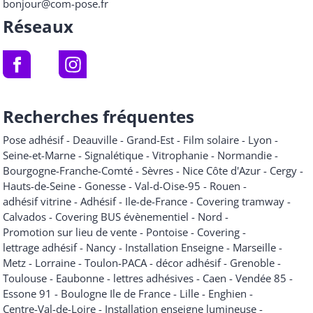
bonjour@com-pose.fr
Réseaux
Recherches fréquentes
Pose adhésif
-
Deauville
-
Grand-Est
-
Film solaire
-
Lyon
-
Seine-et-Marne
-
Signalétique
-
Vitrophanie
-
Normandie
-
Bourgogne-Franche-Comté
-
Sèvres
-
Nice Côte d'Azur
-
Cergy
-
Hauts-de-Seine
-
Gonesse
-
Val-d-Oise-95
-
Rouen
-
adhésif vitrine
-
Adhésif
-
Ile-de-France
-
Covering tramway
-
Calvados
-
Covering BUS évènementiel
-
Nord
-
Promotion sur lieu de vente
-
Pontoise
-
Covering
-
lettrage adhésif
-
Nancy
-
Installation Enseigne
-
Marseille
-
Metz
-
Lorraine
-
Toulon-PACA
-
décor adhésif
-
Grenoble
-
Toulouse
-
Eaubonne
-
lettres adhésives
-
Caen
-
Vendée 85
-
Essone 91
-
Boulogne Ile de France
-
Lille
-
Enghien
-
Centre-Val-de-Loire
-
Installation enseigne lumineuse
-