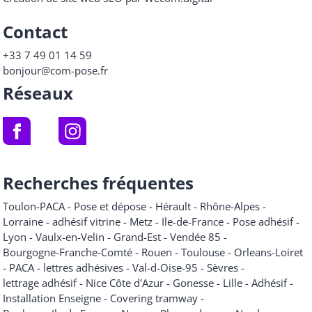
Contact
+33 7 49 01 14 59
bonjour@com-pose.fr
Réseaux
Recherches fréquentes
Toulon-PACA
-
Pose et dépose
-
Hérault
-
Rhône-Alpes
-
Lorraine
-
adhésif vitrine
-
Metz
-
Ile-de-France
-
Pose adhésif
-
Lyon
-
Vaulx-en-Velin
-
Grand-Est
-
Vendée 85
-
Bourgogne-Franche-Comté
-
Rouen
-
Toulouse
-
Orleans-Loiret
-
PACA
-
lettres adhésives
-
Val-d-Oise-95
-
Sèvres
-
lettrage adhésif
-
Nice Côte d'Azur
-
Gonesse
-
Lille
-
Adhésif
-
Installation Enseigne
-
Covering tramway
-