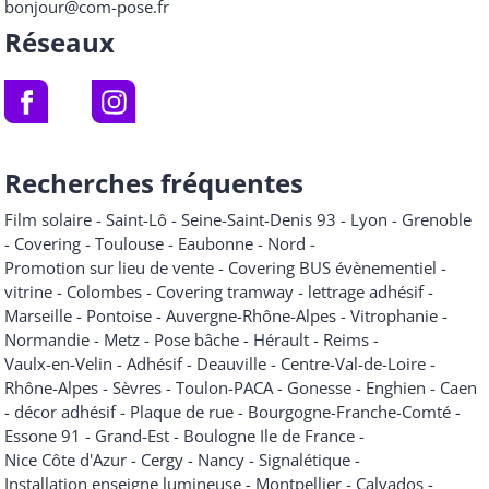
bonjour@com-pose.fr
Réseaux
Recherches fréquentes
Film solaire
-
Saint-Lô
-
Seine-Saint-Denis 93
-
Lyon
-
Grenoble
-
Covering
-
Toulouse
-
Eaubonne
-
Nord
-
Promotion sur lieu de vente
-
Covering BUS évènementiel
-
vitrine
-
Colombes
-
Covering tramway
-
lettrage adhésif
-
Marseille
-
Pontoise
-
Auvergne-Rhône-Alpes
-
Vitrophanie
-
Normandie
-
Metz
-
Pose bâche
-
Hérault
-
Reims
-
Vaulx-en-Velin
-
Adhésif
-
Deauville
-
Centre-Val-de-Loire
-
Rhône-Alpes
-
Sèvres
-
Toulon-PACA
-
Gonesse
-
Enghien
-
Caen
-
décor adhésif
-
Plaque de rue
-
Bourgogne-Franche-Comté
-
Essone 91
-
Grand-Est
-
Boulogne Ile de France
-
Nice Côte d'Azur
-
Cergy
-
Nancy
-
Signalétique
-
Installation enseigne lumineuse
-
Montpellier
-
Calvados
-