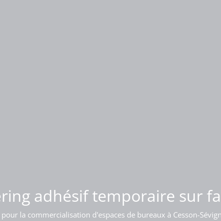
 d'enseigne lumineuse sur bât
ring adhésif temporaire sur f
 pour la commercialisation d'espaces de bureaux à Cesson-Sévig
Pose d'une enseigne sur l'acrotère d'un bâtiment à Bordeaux