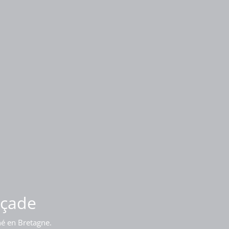
iment
açade
né en Bretagne.