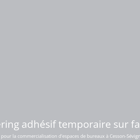
 d'enseigne lumineuse sur bât
ring adhésif temporaire sur f
 pour la commercialisation d'espaces de bureaux à Cesson-Sévig
Pose d'une enseigne sur l'acrotère d'un bâtiment à Bordeaux