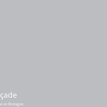
iment
açade
né en Bretagne.