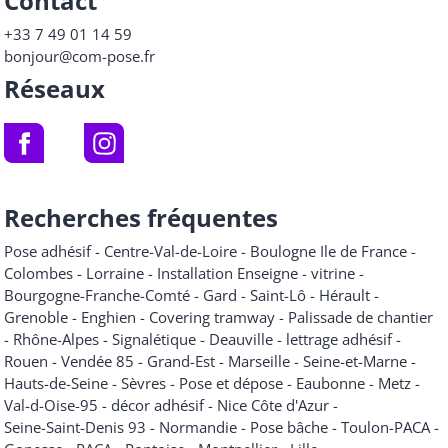
Contact
+33 7 49 01 14 59
bonjour@com-pose.fr
Réseaux
Recherches fréquentes
Pose adhésif
-
Centre-Val-de-Loire
-
Boulogne Ile de France
-
Colombes
-
Lorraine
-
Installation Enseigne
-
vitrine
-
Bourgogne-Franche-Comté
-
Gard
-
Saint-Lô
-
Hérault
-
Grenoble
-
Enghien
-
Covering tramway
-
Palissade de chantier
-
Rhône-Alpes
-
Signalétique
-
Deauville
-
lettrage adhésif
-
Rouen
-
Vendée 85
-
Grand-Est
-
Marseille
-
Seine-et-Marne
-
Hauts-de-Seine
-
Sèvres
-
Pose et dépose
-
Eaubonne
-
Metz
-
Val-d-Oise-95
-
décor adhésif
-
Nice Côte d'Azur
-
Seine-Saint-Denis 93
-
Normandie
-
Pose bâche
-
Toulon-PACA
-