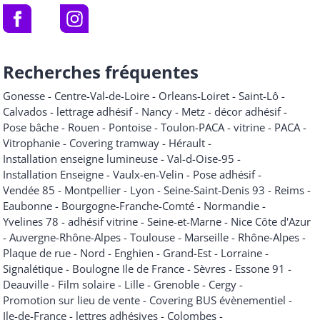
Recherches fréquentes
Gonesse
-
Centre-Val-de-Loire
-
Orleans-Loiret
-
Saint-Lô
-
Calvados
-
lettrage adhésif
-
Nancy
-
Metz
-
décor adhésif
-
Pose bâche
-
Rouen
-
Pontoise
-
Toulon-PACA
-
vitrine
-
PACA
-
Vitrophanie
-
Covering tramway
-
Hérault
-
Installation enseigne lumineuse
-
Val-d-Oise-95
-
Installation Enseigne
-
Vaulx-en-Velin
-
Pose adhésif
-
Vendée 85
-
Montpellier
-
Lyon
-
Seine-Saint-Denis 93
-
Reims
-
Eaubonne
-
Bourgogne-Franche-Comté
-
Normandie
-
Yvelines 78
-
adhésif vitrine
-
Seine-et-Marne
-
Nice Côte d'Azur
-
Auvergne-Rhône-Alpes
-
Toulouse
-
Marseille
-
Rhône-Alpes
-
Plaque de rue
-
Nord
-
Enghien
-
Grand-Est
-
Lorraine
-
Signalétique
-
Boulogne Ile de France
-
Sèvres
-
Essone 91
-
Deauville
-
Film solaire
-
Lille
-
Grenoble
-
Cergy
-
Promotion sur lieu de vente
-
Covering BUS évènementiel
-
Ile-de-France
-
lettres adhésives
-
Colombes
-