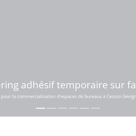
 d'enseigne lumineuse sur bât
ring adhésif temporaire sur f
 pour la commercialisation d'espaces de bureaux à Cesson-Sévig
Pose d'une enseigne sur l'acrotère d'un bâtiment à Bordeaux