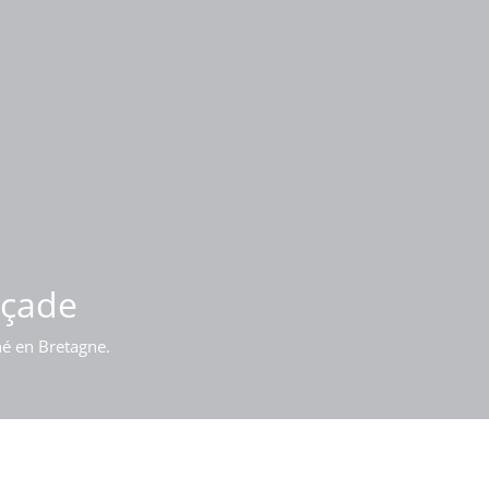
iment
açade
né en Bretagne.