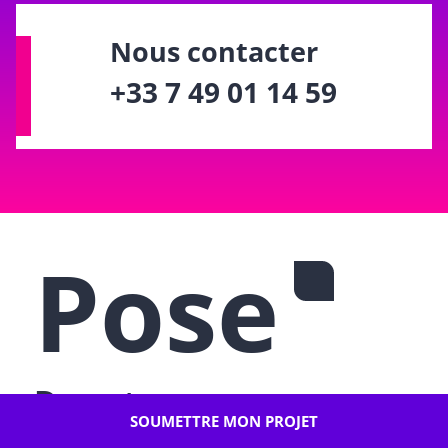
Nous contacter
+33 7 49 01 14 59
Pose
De votre
SOUMETTRE MON PROJET
communication et