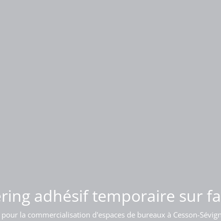
 d'enseigne lumineuse sur bât
ring adhésif temporaire sur f
 pour la commercialisation d'espaces de bureaux à Cesson-Sévig
Pose d'une enseigne sur l'acrotère d'un bâtiment à Bordeaux