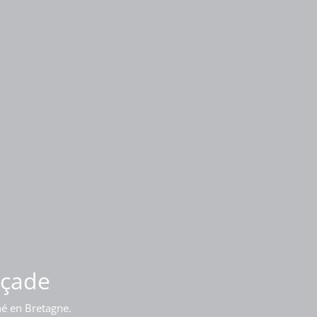
iment
açade
né en Bretagne.