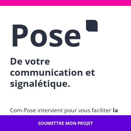
Pose
De votre
communication et
signalétique.
Com-Pose intervient pour vous faciliter
la
pose d’adhésifs et d’éléments de
SOUMETTRE MON PROJET
signalétique
, de communication, de