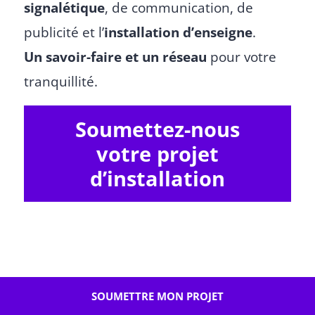
signalétique
, de communication, de
publicité et l’
installation d’enseigne
.
Un savoir-faire et un réseau
pour votre
tranquillité.
Soumettez-nous
votre projet
d’installation
SCÉNOGRAPHIE
SOUMETTRE MON PROJET