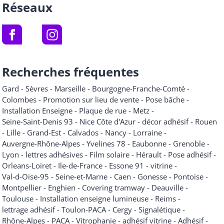
Réseaux
Recherches fréquentes
Gard
-
Sèvres
-
Marseille
-
Bourgogne-Franche-Comté
-
Colombes
-
Promotion sur lieu de vente
-
Pose bâche
-
Installation Enseigne
-
Plaque de rue
-
Metz
-
Seine-Saint-Denis 93
-
Nice Côte d'Azur
-
décor adhésif
-
Rouen
-
Lille
-
Grand-Est
-
Calvados
-
Nancy
-
Lorraine
-
Auvergne-Rhône-Alpes
-
Yvelines 78
-
Eaubonne
-
Grenoble
-
Lyon
-
lettres adhésives
-
Film solaire
-
Hérault
-
Pose adhésif
-
Orleans-Loiret
-
Ile-de-France
-
Essone 91
-
vitrine
-
Val-d-Oise-95
-
Seine-et-Marne
-
Caen
-
Gonesse
-
Pontoise
-
Montpellier
-
Enghien
-
Covering tramway
-
Deauville
-
Toulouse
-
Installation enseigne lumineuse
-
Reims
-
lettrage adhésif
-
Toulon-PACA
-
Cergy
-
Signalétique
-
Rhône-Alpes
-
PACA
-
Vitrophanie
-
adhésif vitrine
-
Adhésif
-